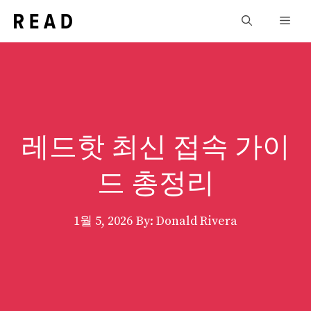
컨
Men
텐
츠
로
건
너
뛰
레드핫 최신 접속 가이
기
드 총정리
1월 5, 2026
By: Donald Rivera