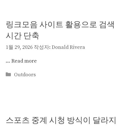
리
링크모음 사이트 활용으로 검색
시간 단축
1월 29, 2026
작성자:
Donald Rivera
…
Read more
카
Outdoors
테
고
리
스포츠 중계 시청 방식이 달라지