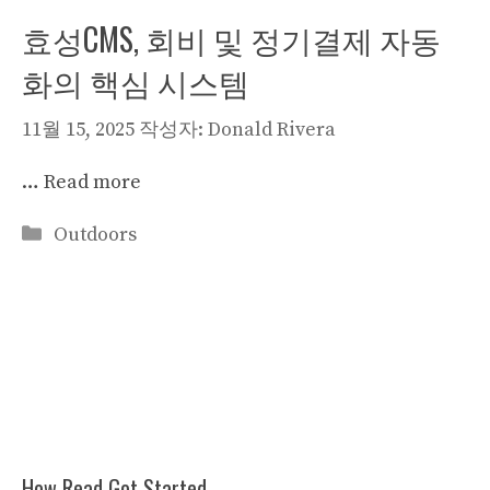
효성CMS, 회비 및 정기결제 자동
화의 핵심 시스템
11월 15, 2025
작성자:
Donald Rivera
…
Read more
카
Outdoors
테
고
리
How Read Got Started