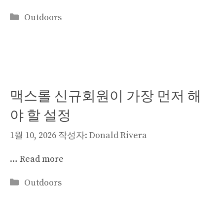
카
Outdoors
테
고
리
맥스롤 신규회원이 가장 먼저 해
야 할 설정
1월 10, 2026
작성자:
Donald Rivera
…
Read more
카
Outdoors
테
고