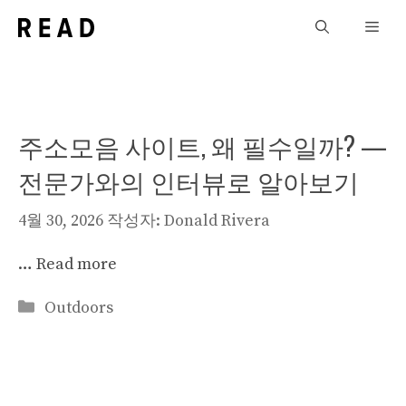
컨
Men
텐
츠
로
건
주소모음 사이트, 왜 필수일까? —
너
뛰
전문가와의 인터뷰로 알아보기
기
4월 30, 2026
작성자:
Donald Rivera
…
Read more
카
Outdoors
테
고
리